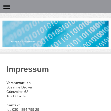
Dipl.-Psych. M.A. Susanne Decker
Impressum
Verantwortlich
Susanne
Decker
Güntzelstr.
62
10717
Berlin
Kontakt
tel:
030 - 854 799 29